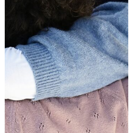
START
BUCH-TIPPS
BÜCHER ZUR WEIHNACHTSZEIT
KINDERBIBELN & -BÜCHER
TEAM
KONTAKT